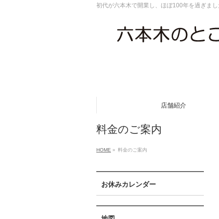
初代が六本木で開業し、ほぼ100年を過ぎま
店舗紹介
料金のご案内
HOME
»
料金のご案内
お休みカレンダー
地図